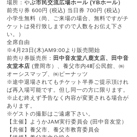
場所：や
ぶ市民交流広場ホール (YBホール）
前売り券 600円 (税込) 当日券 700円 (税込)
小学生無料（尚、ご来場の場合、無料ですがチ
ケットは発行致しますので人数をお伝え下さ
い。）
全席自由
※4月23日(木)AM9:00より販売開始
前売り券販売所：
田中音友堂八鹿支店、田中音
友堂本店
(豊岡市）、養父市内4町公民館、㈱
オーシスマップ、㈱ピーナッツ
※途中退場されてもチケット半券ご提示頂けれ
ば再入場可能です。但し同一の方に限ります。
※止む終えず予告なく内容が変更される場合が
あります。
※ゲストの撮影はご遠慮下さい。
【主催】ようかJAM実行委員会 (田中音友堂）
【共催】養父市、養父市教育委員会