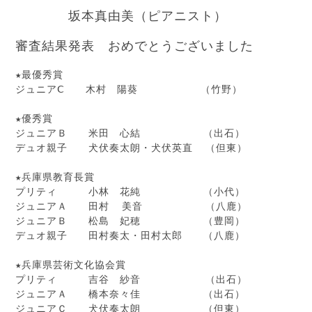
坂本真由美（ピアニスト）
審査結果発表 おめでとうございました
★最優秀賞　　　　　　  　

ジュニアⅭ　　木村　陽葵　　　　　　（竹野）　　　　

★優秀賞　　　　　　　　

ジュニアＢ　　米田　心結　　　　　　（出石）　

デュオ親子　　犬伏奏太朗・犬伏英直  （但東）

★兵庫県教育長賞　　　　  

プリティ　　　小林　花純　　　　　　（小代）

ジュニアＡ　　田村  美音　　　　　　（八鹿）

ジュニアＢ　　松島　妃穂　　　　　　（豊岡）

デュオ親子　　田村奏太・田村太郎　　（八鹿）　

★兵庫県芸術文化協会賞　　

プリティ　　　吉谷　紗音　　　　　  （出石）

ジュニアＡ　　橋本奈々佳　　　　　　（出石）

ジュニアＣ　　犬伏奏太朗　　　　　　（但東）
