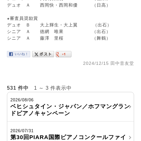
デュオ　Ａ　　西岡快・西岡和優　　　（日高）

★審査員奨励賞　　　　 

デュオ　Ｂ　　大上輝生・大上翼　  　（出石）

シニア　Ａ　　徳網　唯果　　　　　　（出石）

シニア　Ａ　　藤澤　里桜　　　　　　（舞鶴）
2024/12/15 田中音友堂
531 件中
1 ～ 3 件表示中
2026/08/06
ベヒシュタイン・ジャパン／ホフマングラン
ドピアノキャンペーン
2026/07/31
第30回PIARA国際ピアノコンクールファイ