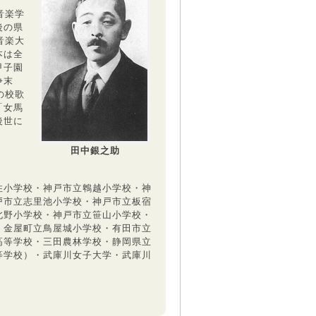
音楽学
後の県
音楽大
本は全
甲子園
争末
の校歌
「女馬
後世に
田中銀之助
住小学校・神戸市立鵯越小学校・神
戸市立志里池小学校・神戸市立板宿
北野小学校・神戸市立笹山小学校・
・金屋町立鳥屋城小学校・有田市立
高等学校・三田農林学校・静岡県立
等学校）・武庫川女子大学・武庫川