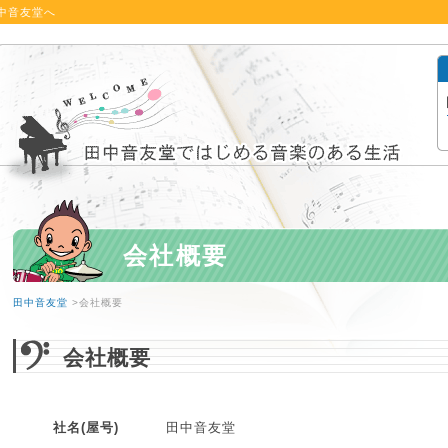
中音友堂へ
会社概要
田中音友堂
>会社概要
会社概要
社名(屋号)
田中音友堂