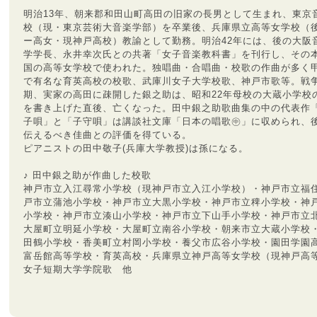
明治13年、朝来郡和田山町高田の旧家の長男として生まれ、東京
校（現・東京芸術大音楽学部）を卒業後、兵庫県立高等女学校（
ー高女・現神戸高校）教諭として勤務。明治42年には、後の大阪
学学長、永井幸次氏との共著「女子音楽教科書」を刊行し、その
国の高等女学校で使われた。独唱曲・合唱曲・校歌の作曲が多く
で有名な育英高校の校歌、武庫川女子大学校歌、神戸市歌等。戦
期、実家の高田に疎開した銀之助は、昭和22年母校の大蔵小学校
を書き上げた直後、亡くなった。田中銀之助歌曲集の中の代表作
子唄」と「子守唄」は講談社文庫「日本の唱歌㊥」に収められ、
伝えるべき佳曲との評価を得ている。
ピアニストの田中敬子(兵庫大学教授)は孫になる。
♪ 田中銀之助が作曲した校歌
神戸市立入江尋常小学校（現神戸市立入江小学校）・神戸市立福
戸市立蒲池小学校・神戸市立大黒小学校・神戸市立稗小学校・神
小学校・神戸市立湊山小学校・神戸市立下山手小学校・神戸市立
大屋町立明延小学校・大屋町立南谷小学校・朝来市立大蔵小学校
田鶴小学校・香美町立村岡小学校・養父市広谷小学校・園田学園
富岳館高等学校・育英高校・兵庫県立神戸高等女学校（現神戸高
女子短期大学学院歌 他