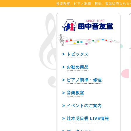
音楽教室、ピアノ調律・移動、楽器販売なら田
トピックス
お勧め商品
ピアノ調律・修理
音楽教室
イベントのご案内
辻本明日香 LIVE情報