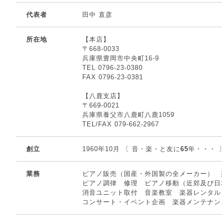
代表者
田中 直彦
所在地
【本店】
〒668-0033
兵庫県豊岡市中央町16-9
TEL 0796-23-0380
FAX 0796-23-0381
【八鹿支店】
〒669-0021
兵庫県養父市八鹿町八鹿1059
TEL/FAX 079-662-2967
創立
1960年10月 〔 音・楽・と友に
65
年・・・ 
業務
ピアノ販売（国産・外国製の全メーカー） 
ピアノ調律 修理 ピアノ移動（近郊及び日
消音ユニット取付 音楽教室 楽器レンタル
コンサート・イベント企画 楽器メンテナン