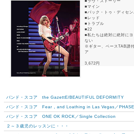
■ラヴ・ストーリー
■マイン
■バック・トゥ・ディセン
■レッド
■トラブル
■22
■私たちは絶対に絶対にヨ
ない
※ギター、ベースTAB譜
ア
3,672円
バンド・スコア the GazettE/BEAUTIFUL DEFORMITY
バンド・スコア Fear，and Loathing in Las Vegas／PHASE
バンド・スコア ONE OK ROCK／Single Collection
２～３歳児のレッスンに・・・