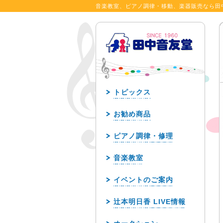
音楽教室、ピアノ調律・移動、楽器販売なら田
トピックス
お勧め商品
ピアノ調律・修理
音楽教室
イベントのご案内
辻本明日香 LIVE情報