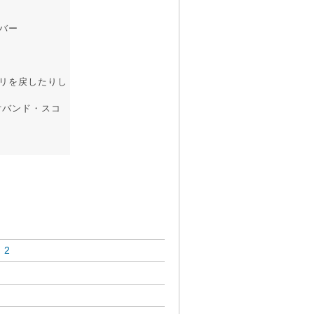
バー
リを戻したりし
付バンド・スコ
 2