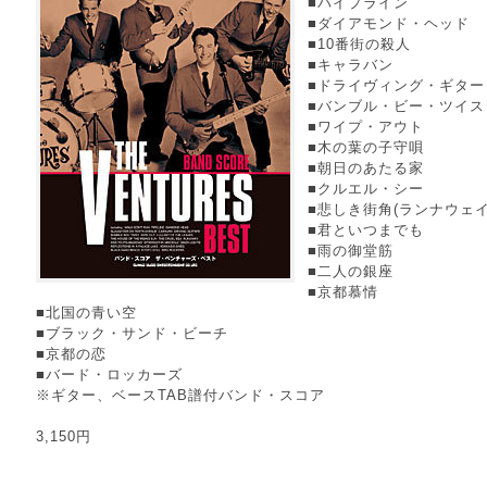
■パイプライン
■ダイアモンド・ヘッド
■10番街の殺人
■キャラバン
■ドライヴィング・ギター
■バンブル・ビー・ツイス
■ワイプ・アウト
■木の葉の子守唄
■朝日のあたる家
■クルエル・シー
■悲しき街角(ランナウェイ
■君といつまでも
■雨の御堂筋
■二人の銀座
■京都慕情
■北国の青い空
■ブラック・サンド・ビーチ
■京都の恋
■バード・ロッカーズ
※ギター、ベースTAB譜付バンド・スコア
3,150円