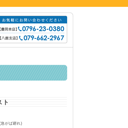
スト
(急がば廻れ)