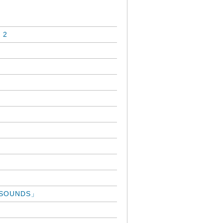
 2
」
 SOUNDS」