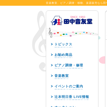
音楽教室、ピアノ調律・移動、楽器販売なら田
トピックス
お勧め商品
ピアノ調律・修理
音楽教室
イベントのご案内
辻本明日香 LIVE情報