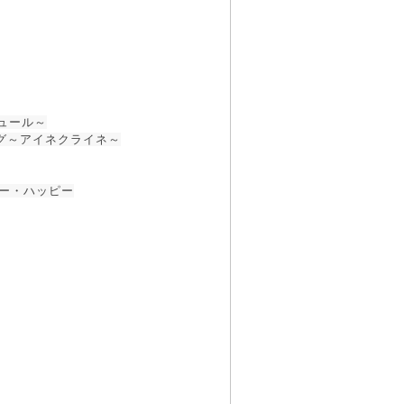
ジュール～
ング～アイネクライネ～
ー・ハッピー