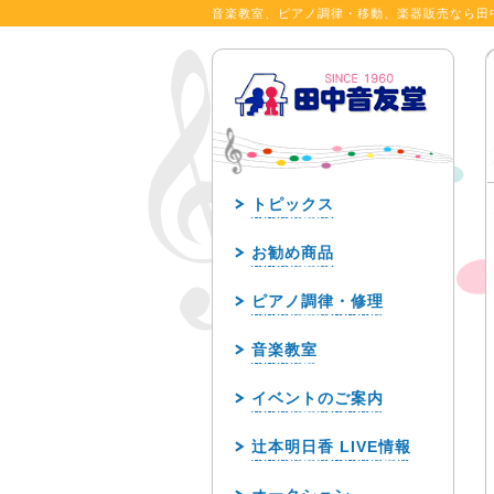
音楽教室、ピアノ調律・移動、楽器販売なら田
トピックス
お勧め商品
ピアノ調律・修理
音楽教室
イベントのご案内
辻本明日香 LIVE情報