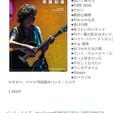
■歩いて帰ろう
■FIRE DOG
■アゲハ
■劇的な瞬間
■やわらかな日
■喜びの唄
■歌うたいのバラッド
■FLY～愛の続きはボン
■ベリー ベリー ストロ
■やぁ 無情
■おつかれさまの国
■ドント・ウォーリー・ビ
■ずっと好きだった
■やさしくなりたい
■ワンモアタイム
■Always
■カーラジオ
※ギター、ベースTAB譜付バンド・スコア
3,456円
バンド・スコア the GazettE/BEAUTIFUL DEFORMITY