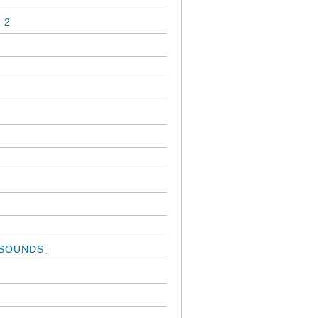
 2
」
 SOUNDS」