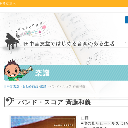
中音友堂へ
楽譜
田中音友堂
>
お勧め商品
>
楽譜
>バンド・スコア 斉藤和義
バンド・スコア 斉藤和義
曲目
■僕の見たビートルズはT