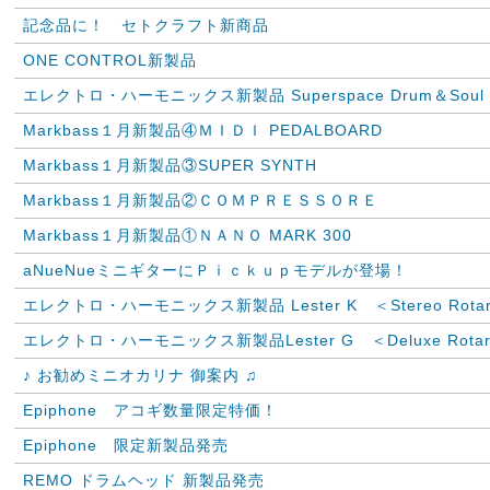
記念品に！ セトクラフト新商品
ONE CONTROL新製品
エレクトロ・ハーモニックス新製品 Superspace Drum＆Soul
Markbass１月新製品④ＭＩＤＩ PEDALBOARD
Markbass１月新製品③SUPER SYNTH
Markbass１月新製品②ＣＯＭＰＲＥＳＳＯＲＥ
Markbass１月新製品①ＮＡＮＯ MARK 300
aNueNueミニギターにＰｉｃｋｕｐモデルが登場！
エレクトロ・ハーモニックス新製品 Lester K ＜Stereo Rotary
エレクトロ・ハーモニックス新製品Lester G ＜Deluxe Rotary
♪ お勧めミニオカリナ 御案内 ♫
Epiphone アコギ数量限定特価！
Epiphone 限定新製品発売
REMO ドラムヘッド 新製品発売