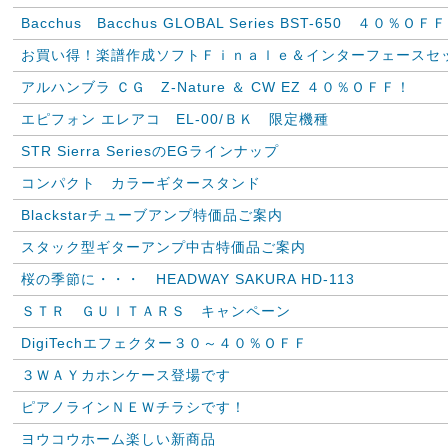
Bacchus Bacchus GLOBAL Series BST-650 ４０％ＯＦ
お買い得！楽譜作成ソフトＦｉｎａｌｅ＆インターフェースセ
アルハンブラ ＣＧ Z-Nature ＆ CW EZ ４０％ＯＦＦ！
エピフォン エレアコ EL-00/ＢＫ 限定機種
STR Sierra SeriesのEGラインナップ
コンパクト カラーギタースタンド
Blackstarチューブアンプ特価品ご案内
スタック型ギターアンプ中古特価品ご案内
桜の季節に・・・ HEADWAY SAKURA HD-113
ＳＴＲ ＧＵＩＴＡＲＳ キャンペーン
DigiTechエフェクター３０～４０％ＯＦＦ
３ＷＡＹカホンケース登場です
ピアノラインＮＥＷチラシです！
ヨウコウホーム楽しい新商品