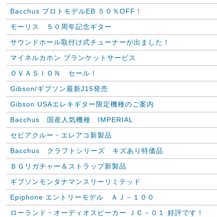
Bacchus プロトモデルEB ５０％OFF！
モーリス ５０周年記念ギター
サウンドホール取付け式チューナーが出ました！
マイネルカホン ブランケットサービス
ＯＶＡＳＩＯＮ セール！
Gibson/ギブソン最新J15発売
Gibson USAエレキギター限定機種のご案内
Bacchus 国産人気機種 IMPERIAL
セピアクルー・エレアコ新製品
Bacchus クラフトシリーズ キズあり特価品
ＢＧリガチャー＆ストラップ新製品
ギブソンモンタナマンスリーリミテッド
Epiphone エントリーモデル ＡＪ－１００
ローランド・オーディオスピーカー ＪＣ－０１ 好評です！