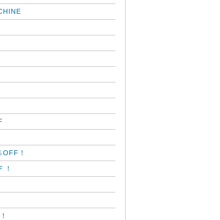
HINE
F
％OFF！
ＦＦ！
Ｆ！