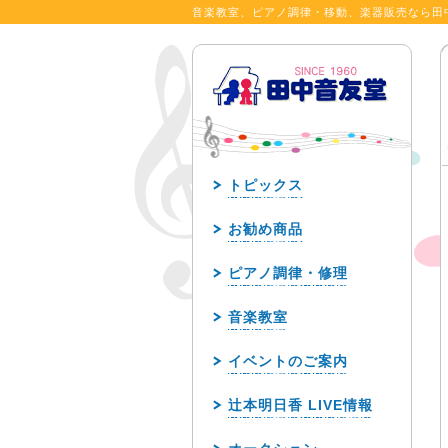
音楽教室、ピアノ調律・移動、楽器販売なら田
トピックス
お勧め商品
ピアノ調律・修理
音楽教室
イベントのご案内
辻本明日香 LIVE情報