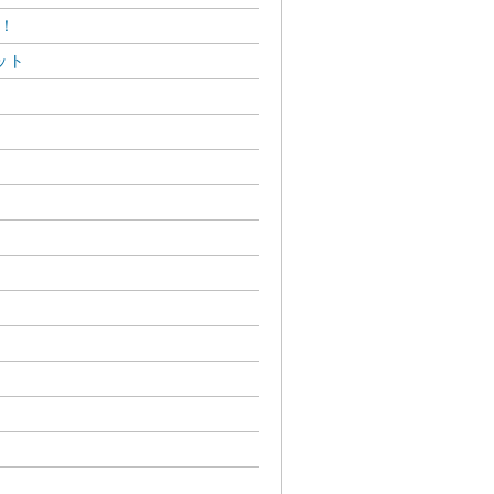
Ｆ！
ット