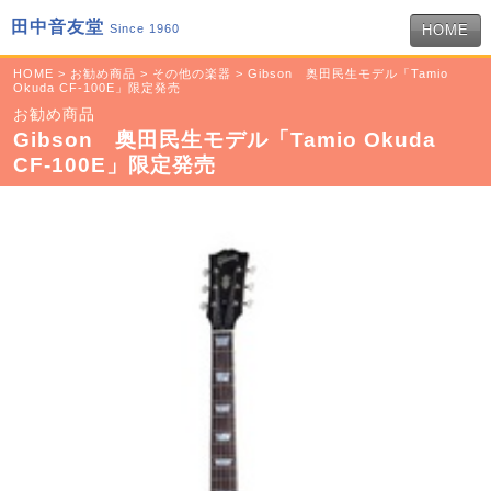
田中音友堂
Since 1960
HOME
HOME
>
お勧め商品
>
その他の楽器
> Gibson 奥田民生モデル「Tamio
Okuda CF-100E」限定発売
お勧め商品
Gibson 奥田民生モデル「Tamio Okuda
CF-100E」限定発売