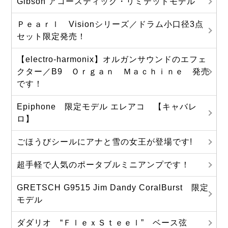
Gibson アコースティック・リミテッドモデル
Ｐｅａｒｌ Visionシリーズ／ドラム小口径3点
セット限定発売！
【electro-harmonix】オルガンサウンドのエフェ
クター／B9 Ｏｒｇａｎ Ｍａｃｈｉｎｅ 発売
です！
Epiphone 限定モデル エレアコ 【キャバレ
ロ】
ごほうびシールにアナと雪の女王が登場です!
超手軽で人気のポータブルミニアンプです！
GRETSCH G9515 Jim Dandy CoralBurst 限定
モデル
ダダリオ “ＦｌｅｘＳｔｅｅｌ” ベース弦