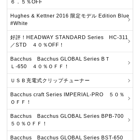
６．５％OFF
Hughes & Kettner 2016 限定モデル Edition Blue
#White
好評！HEADWAY STANDARD Series HC-311
／STD ４０％OFF！
Bacchus Bacchus GLOBAL Series BＴ
Ｌ-650 ４０％ＯＦＦ！
ＵＳＢ充電式クリップチューナー
Bacchus craft Series IMPERIAL-PRO ５０％
ＯＦＦ！
Bacchus Bacchus GLOBAL Series BPB-700
５０％ＯＦＦ！
Bacchus Bacchus GLOBAL Series BST-650