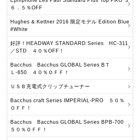
Ephiphone Les Paul Standard Plus Top PRO ３
６．５％OFF
Hughes & Kettner 2016 限定モデル Edition Blue
#White
好評！HEADWAY STANDARD Series HC-311
／STD ４０％OFF！
Bacchus Bacchus GLOBAL Series BＴ
Ｌ-650 ４０％ＯＦＦ！
ＵＳＢ充電式クリップチューナー
Bacchus craft Series IMPERIAL-PRO ５０％
ＯＦＦ！
Bacchus Bacchus GLOBAL Series BPB-700
５０％ＯＦＦ！