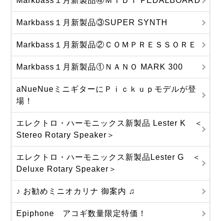
Markbass１月新製品④ＭＩＤＩ PEDALBOARD
Markbass１月新製品③SUPER SYNTH
Markbass１月新製品②ＣＯＭＰＲＥＳＳＯＲＥ
Markbass１月新製品①ＮＡＮＯ MARK 300
aNueNueミニギターにＰｉｃｋｕｐモデルが登
場！
エレクトロ・ハーモニックス新製品 Lester K ＜
Stereo Rotary Speaker＞
エレクトロ・ハーモニックス新製品Lester G ＜
Deluxe Rotary Speaker＞
♪ お勧めミニオカリナ 御案内 ♫
Epiphone アコギ数量限定特価！