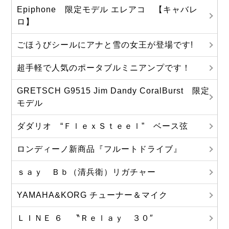
Epiphone 限定モデル エレアコ 【キャバレ
ロ】
ごほうびシールにアナと雪の女王が登場です!
超手軽で人気のポータブルミニアンプです！
GRETSCH G9515 Jim Dandy CoralBurst 限定
モデル
ダダリオ “ＦｌｅｘＳｔｅｅｌ” ベース弦
ロンディーノ新商品『フルートドライブ』
ｓａｙ Ｂｂ（清兵衛）リガチャー
YAMAHA&KORG チューナー＆マイク
ＬＩＮＥ ６ 〝Ｒｅｌａｙ ３０″