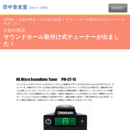
田中音友堂
Since 1960
HOME
HOME
>
お勧め商品
>
その他の楽器
> サウンドホール取付け式チューナーが
出ました！
お勧め商品
サウンドホール取付け式チューナーが出まし
た！