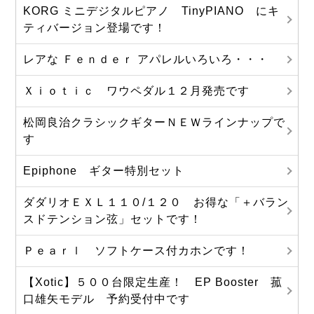
KORG ミニデジタルピアノ TinyPIANO にキ
ティバージョン登場です！
レアな Ｆｅｎｄｅｒ アパレルいろいろ・・・
Ｘｉｏｔｉｃ ワウペダル１２月発売です
松岡良治クラシックギターＮＥＷラインナップで
す
Epiphone ギター特別セット
ダダリオＥＸＬ１１０/１２０ お得な「＋バラン
スドテンション弦」セットです！
Ｐｅａｒｌ ソフトケース付カホンです！
【Xotic】５００台限定生産！ EP Booster 菰
口雄矢モデル 予約受付中です