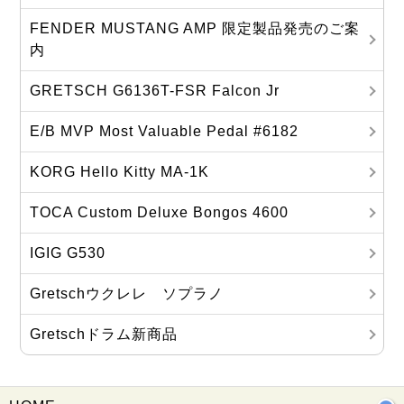
FENDER MUSTANG AMP 限定製品発売のご案
内
GRETSCH G6136T-FSR Falcon Jr
E/B MVP Most Valuable Pedal #6182
KORG Hello Kitty MA‐1K
TOCA Custom Deluxe Bongos 4600
IGIG G530
Gretschウクレレ ソプラノ
Gretschドラム新商品