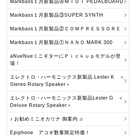
Markbass１月新製品④ＭＩＤＩ PEDALBOARD
Markbass１月新製品③SUPER SYNTH
Markbass１月新製品②ＣＯＭＰＲＥＳＳＯＲＥ
Markbass１月新製品①ＮＡＮＯ MARK 300
aNueNueミニギターにＰｉｃｋｕｐモデルが登
場！
エレクトロ・ハーモニックス新製品 Lester K ＜
Stereo Rotary Speaker＞
エレクトロ・ハーモニックス新製品Lester G ＜
Deluxe Rotary Speaker＞
♪ お勧めミニオカリナ 御案内 ♫
Epiphone アコギ数量限定特価！