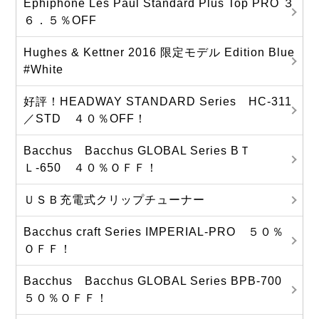
Ephiphone Les Paul Standard Plus Top PRO ３
６．５％OFF
Hughes & Kettner 2016 限定モデル Edition Blue
#White
好評！HEADWAY STANDARD Series HC-311
／STD ４０％OFF！
Bacchus Bacchus GLOBAL Series BＴ
Ｌ-650 ４０％ＯＦＦ！
ＵＳＢ充電式クリップチューナー
Bacchus craft Series IMPERIAL-PRO ５０％
ＯＦＦ！
Bacchus Bacchus GLOBAL Series BPB-700
５０％ＯＦＦ！