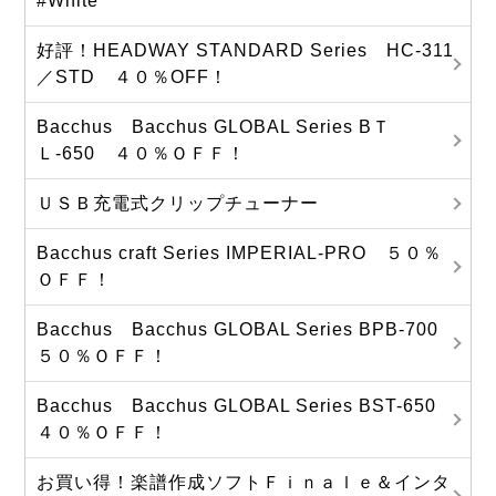
#White
好評！HEADWAY STANDARD Series HC-311
／STD ４０％OFF！
Bacchus Bacchus GLOBAL Series BＴ
Ｌ-650 ４０％ＯＦＦ！
ＵＳＢ充電式クリップチューナー
Bacchus craft Series IMPERIAL-PRO ５０％
ＯＦＦ！
Bacchus Bacchus GLOBAL Series BPB-700
５０％ＯＦＦ！
Bacchus Bacchus GLOBAL Series BST-650
４０％ＯＦＦ！
お買い得！楽譜作成ソフトＦｉｎａｌｅ＆インタ