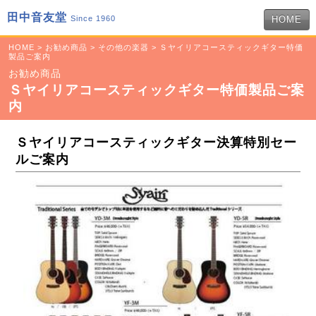
田中音友堂
Since 1960
HOME
HOME
>
お勧め商品
>
その他の楽器
> Ｓヤイリアコースティックギター特価
製品ご案内
お勧め商品
Ｓヤイリアコースティックギター特価製品ご案
内
Ｓヤイリアコースティックギター決算特別セー
ルご案内