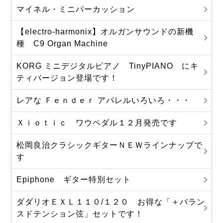
マイネル・ミニパーカッション
【electro-harmonix】オルガンサウンドの新機
種 C9 Organ Machine
KORG ミニデジタルピアノ TinyPIANO にキ
ティバージョン登場です！
レアな Ｆｅｎｄｅｒ アパレルいろいろ・・・
Ｘｉｏｔｉｃ ワウペダル１２月発売です
松岡良治クラシックギターＮＥＷラインナップで
す
Epiphone ギター特別セット
ダダリオＥＸＬ１１０/１２０ お得な「＋バラン
スドテンション弦」セットです！