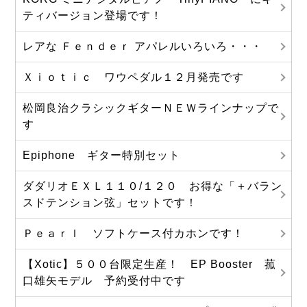
ティバージョン登場です！
レアな Ｆｅｎｄｅｒ アパレルいろいろ・・・
Ｘｉｏｔｉｃ ワウペダル１２月発売です
松岡良治クラシックギターＮＥＷラインナップで
す
Epiphone ギター特別セット
ダダリオＥＸＬ１１０/１２０ お得な「＋バラン
スドテンション弦」セットです！
Ｐｅａｒｌ ソフトケース付カホンです！
【Xotic】５００台限定生産！ EP Booster 菰
口雄矢モデル 予約受付中です