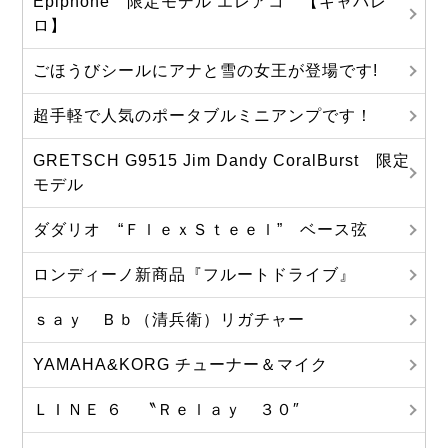
Epiphone 限定モデル エレアコ 【キャバレ
ロ】
ごほうびシールにアナと雪の女王が登場です!
超手軽で人気のポータブルミニアンプです！
GRETSCH G9515 Jim Dandy CoralBurst 限定
モデル
ダダリオ “ＦｌｅｘＳｔｅｅｌ” ベース弦
ロンディーノ新商品『フルートドライブ』
ｓａｙ Ｂｂ（清兵衛）リガチャー
YAMAHA&KORG チューナー＆マイク
ＬＩＮＥ ６ 〝Ｒｅｌａｙ ３０″