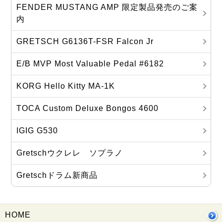
FENDER MUSTANG AMP 限定製品発売のご案
内
GRETSCH G6136T-FSR Falcon Jr
E/B MVP Most Valuable Pedal #6182
KORG Hello Kitty MA‐1K
TOCA Custom Deluxe Bongos 4600
IGIG G530
Gretschウクレレ ソプラノ
Gretschドラム新商品
HOME