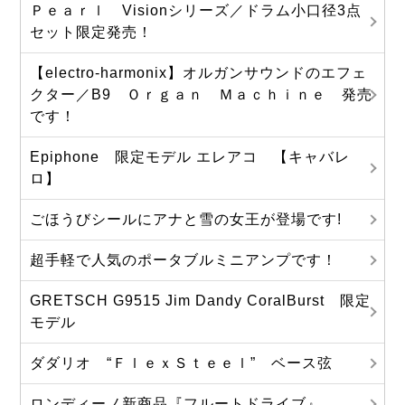
Ｐｅａｒｌ Visionシリーズ／ドラム小口径3点
セット限定発売！
【electro-harmonix】オルガンサウンドのエフェ
クター／B9 Ｏｒｇａｎ Ｍａｃｈｉｎｅ 発売
です！
Epiphone 限定モデル エレアコ 【キャバレ
ロ】
ごほうびシールにアナと雪の女王が登場です!
超手軽で人気のポータブルミニアンプです！
GRETSCH G9515 Jim Dandy CoralBurst 限定
モデル
ダダリオ “ＦｌｅｘＳｔｅｅｌ” ベース弦
ロンディーノ新商品『フルートドライブ』