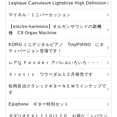
Leqtique Caeruleum Lightdrive High Definition
マイネル・ミニパーカッション
【electro-harmonix】オルガンサウンドの新機
種 C9 Organ Machine
KORG ミニデジタルピアノ TinyPIANO にキ
ティバージョン登場です！
レアな Ｆｅｎｄｅｒ アパレルいろいろ・・・
Ｘｉｏｔｉｃ ワウペダル１２月発売です
松岡良治クラシックギターＮＥＷラインナップで
す
Epiphone ギター特別セット
ダダリオＥＸＬ１１０/１２０ お得な「＋バラン