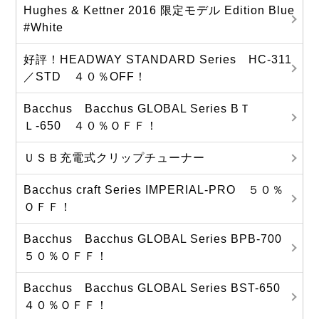
Hughes & Kettner 2016 限定モデル Edition Blue
#White
好評！HEADWAY STANDARD Series HC-311
／STD ４０％OFF！
Bacchus Bacchus GLOBAL Series BＴ
Ｌ-650 ４０％ＯＦＦ！
ＵＳＢ充電式クリップチューナー
Bacchus craft Series IMPERIAL-PRO ５０％
ＯＦＦ！
Bacchus Bacchus GLOBAL Series BPB-700
５０％ＯＦＦ！
Bacchus Bacchus GLOBAL Series BST-650
４０％ＯＦＦ！