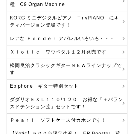
種 C9 Organ Machine
KORG ミニデジタルピアノ TinyPIANO にキ
ティバージョン登場です！
レアな Ｆｅｎｄｅｒ アパレルいろいろ・・・
Ｘｉｏｔｉｃ ワウペダル１２月発売です
松岡良治クラシックギターＮＥＷラインナップで
す
Epiphone ギター特別セット
ダダリオＥＸＬ１１０/１２０ お得な「＋バラン
スドテンション弦」セットです！
Ｐｅａｒｌ ソフトケース付カホンです！
【Xotic】５００台限定生産！ EP Booster 菰