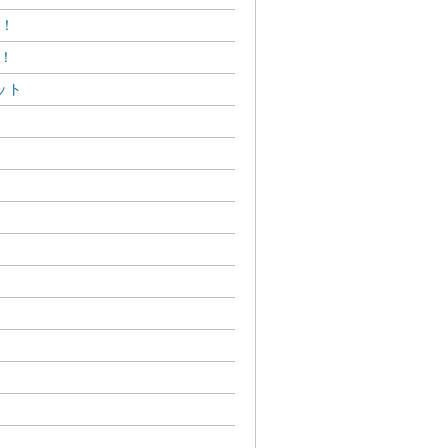
Ｆ！
Ｆ！
ット