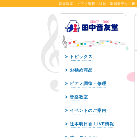
音楽教室、ピアノ調律・移動、楽器販売なら田
トピックス
お勧め商品
ピアノ調律・修理
音楽教室
イベントのご案内
辻本明日香 LIVE情報