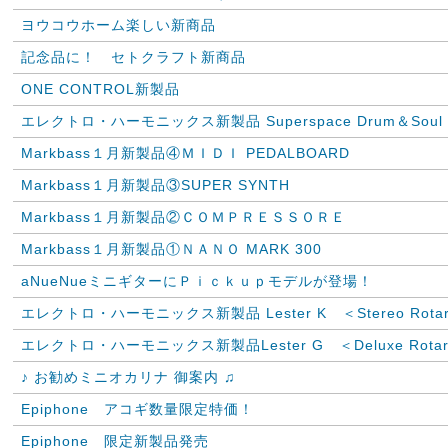
ヨウコウホーム楽しい新商品
記念品に！ セトクラフト新商品
ONE CONTROL新製品
エレクトロ・ハーモニックス新製品 Superspace Drum＆Soul
Markbass１月新製品④ＭＩＤＩ PEDALBOARD
Markbass１月新製品③SUPER SYNTH
Markbass１月新製品②ＣＯＭＰＲＥＳＳＯＲＥ
Markbass１月新製品①ＮＡＮＯ MARK 300
aNueNueミニギターにＰｉｃｋｕｐモデルが登場！
エレクトロ・ハーモニックス新製品 Lester K ＜Stereo Rotary
エレクトロ・ハーモニックス新製品Lester G ＜Deluxe Rotary
♪ お勧めミニオカリナ 御案内 ♫
Epiphone アコギ数量限定特価！
Epiphone 限定新製品発売