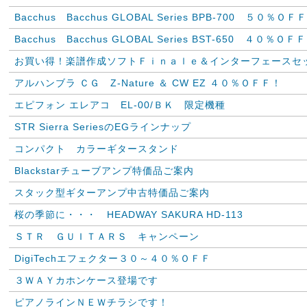
Bacchus Bacchus GLOBAL Series BPB-700 ５０％ＯＦ
Bacchus Bacchus GLOBAL Series BST-650 ４０％ＯＦ
お買い得！楽譜作成ソフトＦｉｎａｌｅ＆インターフェースセ
アルハンブラ ＣＧ Z-Nature ＆ CW EZ ４０％ＯＦＦ！
エピフォン エレアコ EL-00/ＢＫ 限定機種
STR Sierra SeriesのEGラインナップ
コンパクト カラーギタースタンド
Blackstarチューブアンプ特価品ご案内
スタック型ギターアンプ中古特価品ご案内
桜の季節に・・・ HEADWAY SAKURA HD-113
ＳＴＲ ＧＵＩＴＡＲＳ キャンペーン
DigiTechエフェクター３０～４０％ＯＦＦ
３ＷＡＹカホンケース登場です
ピアノラインＮＥＷチラシです！