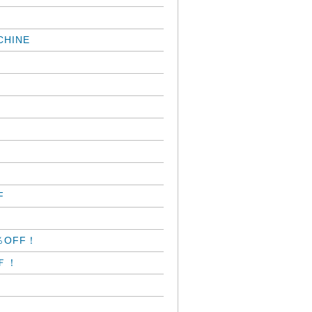
HINE
F
％OFF！
ＦＦ！