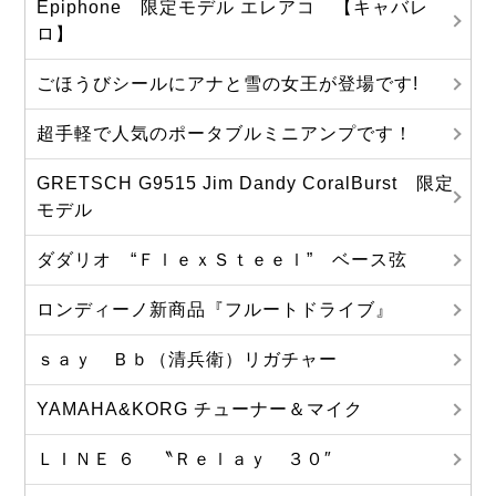
Epiphone 限定モデル エレアコ 【キャバレ
ロ】
ごほうびシールにアナと雪の女王が登場です!
超手軽で人気のポータブルミニアンプです！
GRETSCH G9515 Jim Dandy CoralBurst 限定
モデル
ダダリオ “ＦｌｅｘＳｔｅｅｌ” ベース弦
ロンディーノ新商品『フルートドライブ』
ｓａｙ Ｂｂ（清兵衛）リガチャー
YAMAHA&KORG チューナー＆マイク
ＬＩＮＥ ６ 〝Ｒｅｌａｙ ３０″