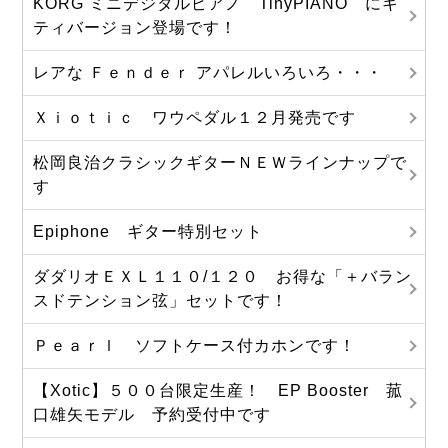
KORG ミニデジタルピアノ TinyPIANO にキ
ティバージョン登場です！
レアな Ｆｅｎｄｅｒ アパレルいろいろ・・・
Ｘｉｏｔｉｃ ワウペダル１２月発売です
松岡良治クラシックギターＮＥＷラインナップで
す
Epiphone ギター特別セット
ダダリオＥＸＬ１１０/１２０ お得な「＋バラン
スドテンション弦」セットです！
Ｐｅａｒｌ ソフトケース付カホンです！
【Xotic】５００台限定生産！ EP Booster 菰
口雄矢モデル 予約受付中です