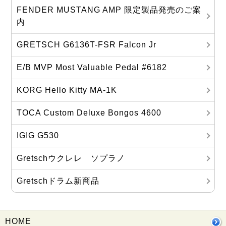
FENDER MUSTANG AMP 限定製品発売のご案
内
GRETSCH G6136T-FSR Falcon Jr
E/B MVP Most Valuable Pedal #6182
KORG Hello Kitty MA‐1K
TOCA Custom Deluxe Bongos 4600
IGIG G530
Gretschウクレレ ソプラノ
Gretschドラム新商品
HOME