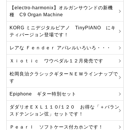
【electro-harmonix】オルガンサウンドの新機
種 C9 Organ Machine
KORG ミニデジタルピアノ TinyPIANO にキ
ティバージョン登場です！
レアな Ｆｅｎｄｅｒ アパレルいろいろ・・・
Ｘｉｏｔｉｃ ワウペダル１２月発売です
松岡良治クラシックギターＮＥＷラインナップで
す
Epiphone ギター特別セット
ダダリオＥＸＬ１１０/１２０ お得な「＋バラン
スドテンション弦」セットです！
Ｐｅａｒｌ ソフトケース付カホンです！