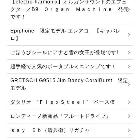
【electro-harmonix】オルガンサウンドのエフェ
クター／B9 Ｏｒｇａｎ Ｍａｃｈｉｎｅ 発売
です！
Epiphone 限定モデル エレアコ 【キャバレ
ロ】
ごほうびシールにアナと雪の女王が登場です!
超手軽で人気のポータブルミニアンプです！
GRETSCH G9515 Jim Dandy CoralBurst 限定
モデル
ダダリオ “ＦｌｅｘＳｔｅｅｌ” ベース弦
ロンディーノ新商品『フルートドライブ』
ｓａｙ Ｂｂ（清兵衛）リガチャー