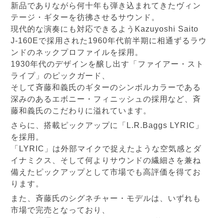
新品でありながら何十年も弾き込まれてきたヴィン
テージ・ギターを彷彿させるサウンド。
現代的な演奏にも対応できるようKazuyoshi Saito
J-160Eで採用された1960年代前半期に相通ずるラウ
ンドのネックプロファイルを採用。
1930年代のデザインを醸し出す「ファイアー・スト
ライプ」のピックガード、
そして斉藤和義氏のギターのシンボルカラーである
深みのあるエボニー・フィニッシュの採用など、斉
藤和義氏のこだわりに溢れています。
さらに、搭載ピックアップに「L.R.Baggs LYRIC」
を採用。
「LYRIC」は外部マイクで捉えたような空気感とダ
イナミクス、そして何よりサウンドの繊細さを兼ね
備えたピックアップとして市場でも高評価を得てお
ります。
また、斉藤氏のシグネチャー・モデルは、いずれも
市場で完売となっており、