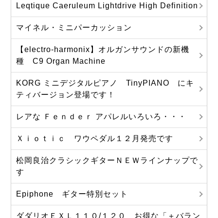
Leqtique Caeruleum Lightdrive High Definition
マイネル・ミニパーカッション
【electro-harmonix】オルガンサウンドの新機
種 C9 Organ Machine
KORG ミニデジタルピアノ TinyPIANO にキ
ティバージョン登場です！
レアな Ｆｅｎｄｅｒ アパレルいろいろ・・・
Ｘｉｏｔｉｃ ワウペダル１２月発売です
松岡良治クラシックギターＮＥＷラインナップで
す
Epiphone ギター特別セット
ダダリオＥＸＬ１１０/１２０ お得な「＋バラン