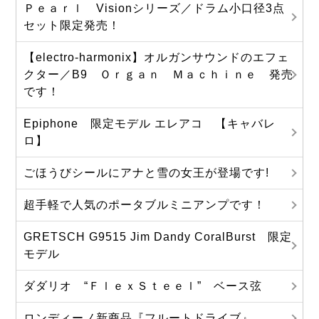
Ｐｅａｒｌ Visionシリーズ／ドラム小口径3点
セット限定発売！
【electro-harmonix】オルガンサウンドのエフェ
クター／B9 Ｏｒｇａｎ Ｍａｃｈｉｎｅ 発売
です！
Epiphone 限定モデル エレアコ 【キャバレ
ロ】
ごほうびシールにアナと雪の女王が登場です!
超手軽で人気のポータブルミニアンプです！
GRETSCH G9515 Jim Dandy CoralBurst 限定
モデル
ダダリオ “ＦｌｅｘＳｔｅｅｌ” ベース弦
ロンディーノ新商品『フルートドライブ』