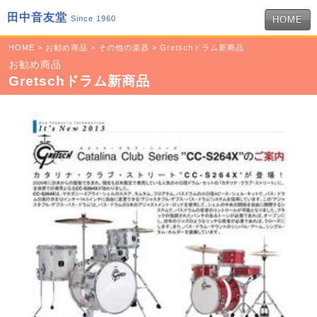
田中音友堂
Since 1960
HOME
HOME
>
お勧め商品
>
その他の楽器
> Gretschドラム新商品
お勧め商品
Gretschドラム新商品