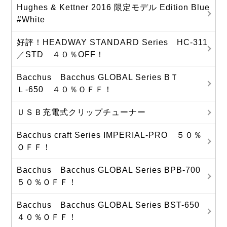
Hughes & Kettner 2016 限定モデル Edition Blue
#White
好評！HEADWAY STANDARD Series HC-311
／STD ４０％OFF！
Bacchus Bacchus GLOBAL Series BＴ
Ｌ-650 ４０％ＯＦＦ！
ＵＳＢ充電式クリップチューナー
Bacchus craft Series IMPERIAL-PRO ５０％
ＯＦＦ！
Bacchus Bacchus GLOBAL Series BPB-700
５０％ＯＦＦ！
Bacchus Bacchus GLOBAL Series BST-650
４０％ＯＦＦ！