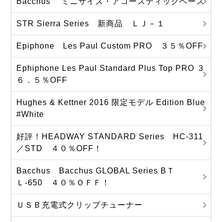
Bacchus ミニサイズ・アコースティックベース
STR Sierra Series 新商品 ＬＪ－１
Epiphone Les Paul Custom PRO ３５％OFF
Ephiphone Les Paul Standard Plus Top PRO ３
６．５％OFF
Hughes & Kettner 2016 限定モデル Edition Blue
#White
好評！HEADWAY STANDARD Series HC-311
／STD ４０％OFF！
Bacchus Bacchus GLOBAL Series BＴ
Ｌ-650 ４０％ＯＦＦ！
ＵＳＢ充電式クリップチューナー