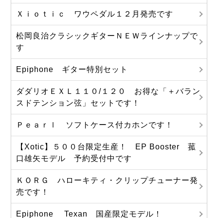
Ｘｉｏｔｉｃ ワウペダル１２月発売です
松岡良治クラシックギターＮＥＷラインナップで
す
Epiphone ギター特別セット
ダダリオＥＸＬ１１０/１２０ お得な「＋バラン
スドテンション弦」セットです！
Ｐｅａｒｌ ソフトケース付カホンです！
【Xotic】５００台限定生産！ EP Booster 菰
口雄矢モデル 予約受付中です
ＫＯＲＧ ハローキティ・クリップチューナー発
売です！
Epiphone Texan 国産限定モデル！