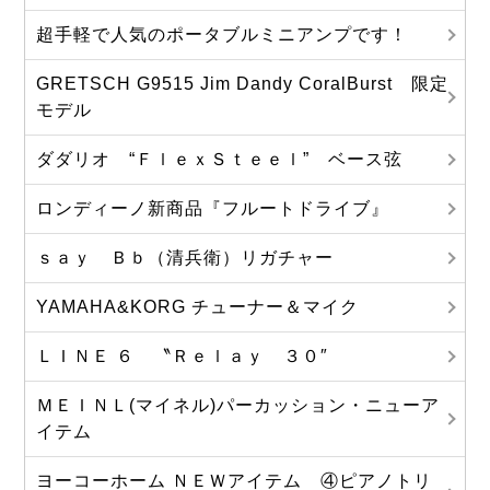
超手軽で人気のポータブルミニアンプです！
GRETSCH G9515 Jim Dandy CoralBurst 限定
モデル
ダダリオ “ＦｌｅｘＳｔｅｅｌ” ベース弦
ロンディーノ新商品『フルートドライブ』
ｓａｙ Ｂｂ（清兵衛）リガチャー
YAMAHA&KORG チューナー＆マイク
ＬＩＮＥ ６ 〝Ｒｅｌａｙ ３０″
ＭＥＩＮＬ(マイネル)パーカッション・ニューア
イテム
ヨーコーホーム ＮＥＷアイテム ④ピアノトリ